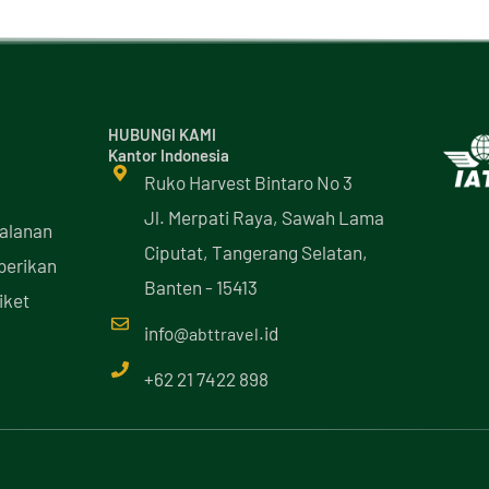
HUBUNGI KAMI
Kantor Indonesia
Ruko Harvest Bintaro No 3
Jl. Merpati Raya, Sawah Lama
jalanan
Ciputat, Tangerang Selatan,
iberikan
Banten - 15413
iket
info@
.id
abttravel
+62 21 7422 898