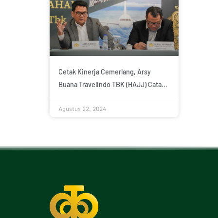
Cetak Kinerja Cemerlang, Arsy
Buana Travelindo TBK (HAJJ) Catat
Pertumbuhan Pendapatan 87,7%
Agustus 22, 2024
pada Semester-I 2024