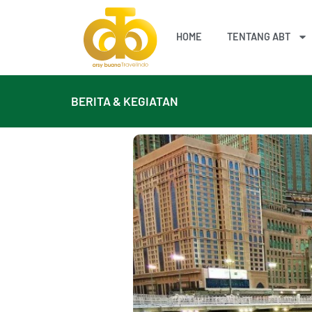
Lanjut
ke
HOME
TENTANG ABT
konten
BERITA & KEGIATAN