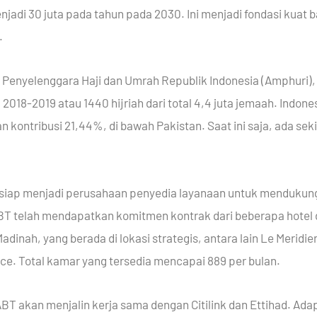
adi 30 juta pada tahun pada 2030. Ini menjadi fondasi kuat b
.
 Penyelenggara Haji dan Umrah Republik Indonesia (Amphuri),
018-2019 atau 1440 hijriah dari total 4,4 juta jemaah. Indones
ontribusi 21,44%, di bawah Pakistan. Saat ini saja, ada seki
ia, siap menjadi perusahaan penyedia layanaan untuk menduku
ABT telah mendapatkan komitmen kontrak dari beberapa hotel di 
adinah, yang berada di lokasi strategis, antara lain Le Meridie
e. Total kamar yang tersedia mencapai 889 per bulan.
 ABT akan menjalin kerja sama dengan Citilink dan Ettihad. A