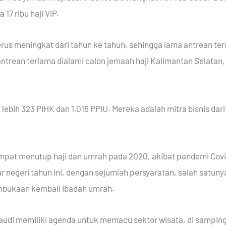
17 ribu haji VIP.
terus meningkat dari tahun ke tahun, sehingga lama antrean t
rean terlama dialami calon jemaah haji Kalimantan Selatan,
t lebih 323 PIHK dan 1.016 PPIU. Mereka adalah mitra bisnis d
at menutup haji dan umrah pada 2020, akibat pandemi Covid
r negeri tahun ini, dengan sejumlah persyaratan, salah satunya 
pembukaan kembali ibadah umrah.
Saudi memiliki agenda untuk memacu sektor wisata, di samping