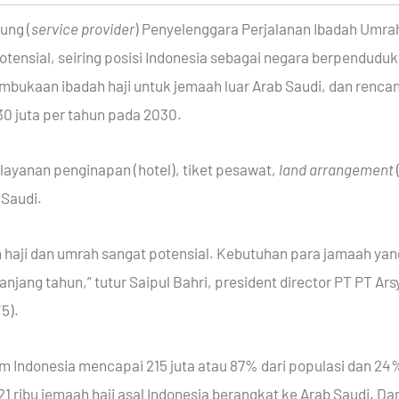
ung (
service provider
) Penyelenggara Perjalanan Ibadah Umra
potensial, seiring posisi Indonesia sebagai negara berpenduduk
pembukaan ibadah haji untuk jemaah luar Arab Saudi, dan renc
30 juta per tahun pada 2030.
elayanan penginapan (hotel), tiket pesawat,
land arrangement
 Saudi.
 haji dan umrah sangat potensial. Kebutuhan para jamaah yang
anjang tahun,” tutur Saipul Bahri, president director PT PT Ar
5).
m Indonesia mencapai 215 juta atau 87% dari populasi dan 24% 
 ribu jemaah haji asal Indonesia berangkat ke Arab Saudi. Dar