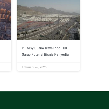
PT Arsy Buana Travelindo TBK
Garap Potensi Bisnis Penyedia
Akomodasi Haji 2025, Seiring
Februari 26, 2025
Peningkatan Kepercayaan Dari
BPKH Limited, Mitra Sejak Tahun
2024