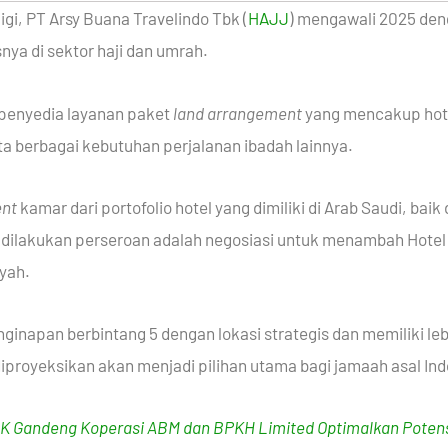
gi, PT Arsy Buana Travelindo Tbk (
HAJJ
) mengawali 2025 den
nya di sektor haji dan umrah.
penyedia layanan paket
land arrangement
yang mencakup hote
erta berbagai kebutuhan perjalanan ibadah lainnya.
ent
kamar dari portofolio hotel yang dimiliki di Arab Saudi, ba
 dilakukan perseroan adalah negosiasi untuk menambah Hotel 
iyah.
ginapan berbintang 5 dengan lokasi strategis dan memiliki leb
 diproyeksikan akan menjadi pilihan utama bagi jamaah asal In
K Gandeng Koperasi ABM dan BPKH Limited Optimalkan Potensi 