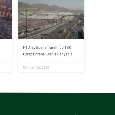
PT Arsy Buana Travelindo TBK
Garap Potensi Bisnis Penyedia
Akomodasi Haji 2025, Seiring
Februari 26, 2025
Peningkatan Kepercayaan Dari
BPKH Limited, Mitra Sejak Tahun
2024