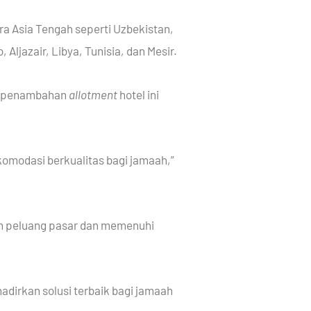
ara Asia Tengah seperti Uzbekistan,
 Aljazair, Libya, Tunisia, dan Mesir.
ri penambahan
allotment
hotel ini
omodasi berkualitas bagi jamaah,”
an peluang pasar dan memenuhi
adirkan solusi terbaik bagi jamaah