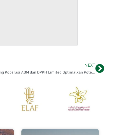
NEXT
Next
PT Arsy Buana Travelindo TBK Gandeng Koperasi ABM dan BPKH Limited Optimalkan Potensi Investasi Properti di Arab Saudi