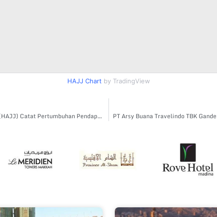
HAJJ Chart
by TradingView
Cetak Kinerja Cemerlang, Arsy Buana Travelindo TBK (HAJJ) Catat Pertumbuhan Pendapatan 87,7% pada Semester-I 2024