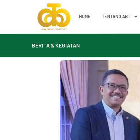
Lanjut
ke
HOME
TENTANG ABT
konten
BERITA & KEGIATAN