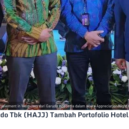
evement in West Java dari Garuda Indonesia dalam acara Appreciation Night 
ndo Tbk (HAJJ) Tambah Portofolio Hote