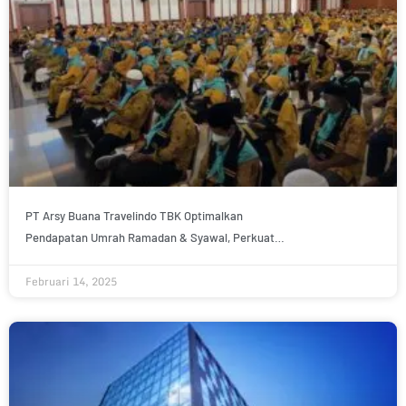
PT Arsy Buana Travelindo TBK Optimalkan
Pendapatan Umrah Ramadan & Syawal, Perkuat
Kerja Sama dengan PPIU dan Dukung Milad
Februari 14, 2025
Perusahaan Induk